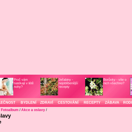
Proč vám
Jeřabiny -
Borůvky - víte o
natékají v létě
nejoblíbenější
nich všechno?
nohy?
recepty
LEČNOST
BYDLENÍ
ZDRAVÍ
CESTOVÁNÍ
RECEPTY
ZÁBAVA
ROD
/
Fotoalbum
/
Akce a oslavy
/
lavy
e