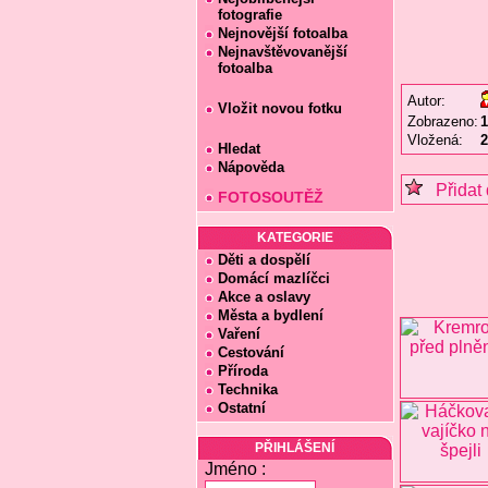
fotografie
Nejnovější fotoalba
Nejnavštěvovanější
fotoalba
Autor:
Vložit novou fotku
Zobrazeno:
1
Vložená:
2
Hledat
Nápověda
Přidat 
FOTOSOUTĚŽ
KATEGORIE
Děti a dospělí
Domácí mazlíčci
Akce a oslavy
Města a bydlení
Vaření
Cestování
Příroda
Technika
Ostatní
PŘIHLÁŠENÍ
Jméno :