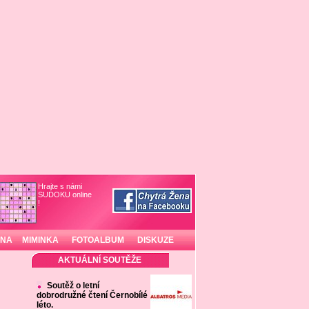
Hrajte s námi
SUDOKU online
!
INA
MIMINKA
FOTOALBUM
DISKUZE
AKTUÁLNÍ SOUTĚŽE
Soutěž o letní
dobrodružné čtení Černobílé
léto.