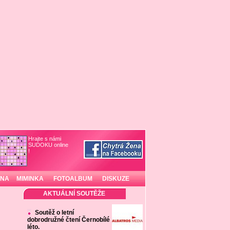
Hrajte s námi
SUDOKU online
!
INA
MIMINKA
FOTOALBUM
DISKUZE
AKTUÁLNÍ SOUTĚŽE
Soutěž o letní
dobrodružné čtení Černobílé
léto.