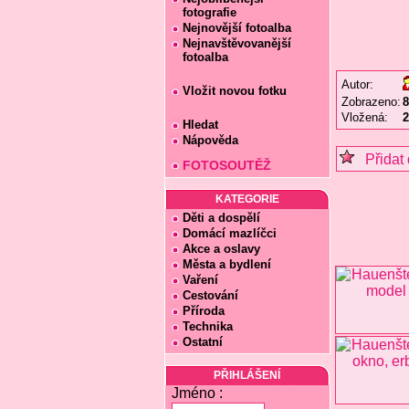
fotografie
Nejnovější fotoalba
Nejnavštěvovanější
fotoalba
Autor:
Vložit novou fotku
Zobrazeno:
8
Vložená:
2
Hledat
Nápověda
Přidat 
FOTOSOUTĚŽ
KATEGORIE
Děti a dospělí
Domácí mazlíčci
Akce a oslavy
Města a bydlení
Vaření
Cestování
Příroda
Technika
Ostatní
PŘIHLÁŠENÍ
Jméno :