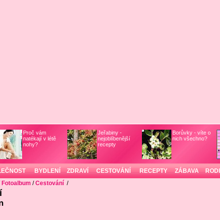
Proč vám
Jeřabiny -
Borůvky - víte o
natékají v létě
nejoblíbenější
nich všechno?
nohy?
recepty
LEČNOST
BYDLENÍ
ZDRAVÍ
CESTOVÁNÍ
RECEPTY
ZÁBAVA
ROD
/
Fotoalbum
/
Cestování
/
í
n