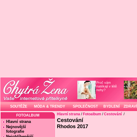
Proč vám
natékají v létě
nohy?
SOUTĚŽE
MÓDA & TRENDY
SPOLEČNOST
BYDLENÍ
ZDRAVÍ
Hlavní strana
/
Fotoalbum
/
Cestování
/
FOTOALBUM
Cestování
Hlavní strana
Rhodos 2017
Nejnovější
fotografie
Nejoblíbenější