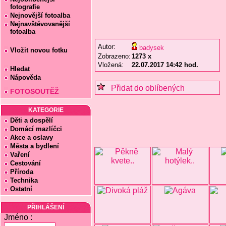
fotografie
Nejnovější fotoalba
Nejnavštěvovanější
fotoalba
Autor:
badysek
Vložit novou fotku
Zobrazeno:
1273 x
Vložená:
22.07.2017 14:42 hod.
Hledat
Nápověda
Přidat do oblíbených
FOTOSOUTĚŽ
KATEGORIE
Děti a dospělí
Domácí mazlíčci
Akce a oslavy
Města a bydlení
Vaření
Cestování
Příroda
Technika
Ostatní
PŘIHLÁŠENÍ
Jméno :