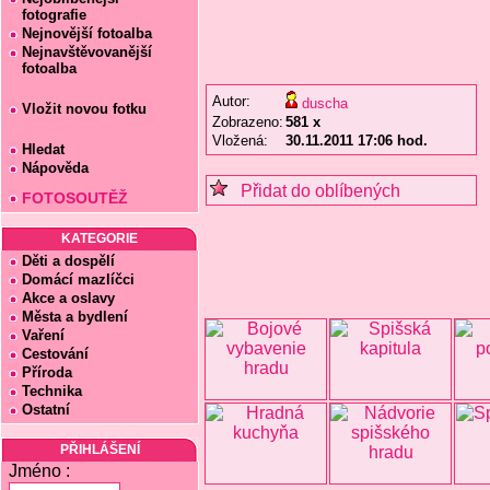
fotografie
Nejnovější fotoalba
Nejnavštěvovanější
fotoalba
Autor:
duscha
Vložit novou fotku
Zobrazeno:
581 x
Vložená:
30.11.2011 17:06 hod.
Hledat
Nápověda
Přidat do oblíbených
FOTOSOUTĚŽ
KATEGORIE
Děti a dospělí
Domácí mazlíčci
Akce a oslavy
Města a bydlení
Vaření
Cestování
Příroda
Technika
Ostatní
PŘIHLÁŠENÍ
Jméno :