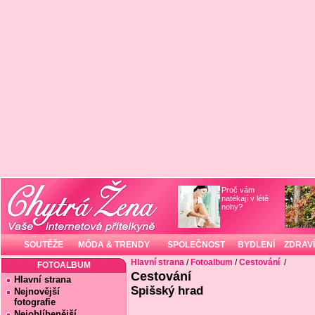
Proč vám
natékají v létě
nohy?
SOUTĚŽE
MÓDA & TRENDY
SPOLEČNOST
BYDLENÍ
ZDRAVÍ
Hlavní strana
/
Fotoalbum
/
Cestování
/
FOTOALBUM
Cestování
Hlavní strana
Spišský hrad
Nejnovější
fotografie
Nejoblíbenější