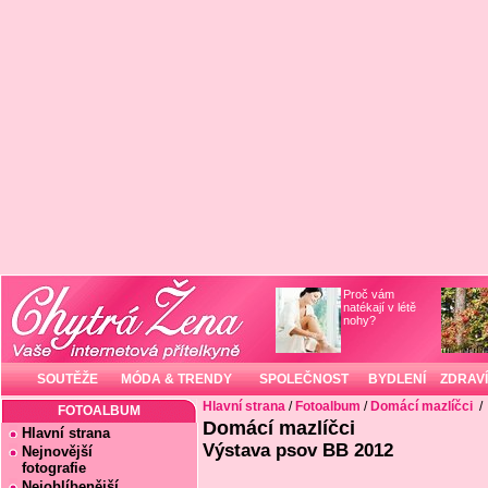
Proč vám
natékají v létě
nohy?
SOUTĚŽE
MÓDA & TRENDY
SPOLEČNOST
BYDLENÍ
ZDRAVÍ
Hlavní strana
/
Fotoalbum
/
Domácí mazlíčci
/
FOTOALBUM
Domácí mazlíčci
Hlavní strana
Výstava psov BB 2012
Nejnovější
fotografie
Nejoblíbenější