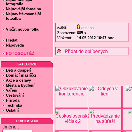
fotografie
Nejnovější fotoalba
Nejnavštěvovanější
fotoalba
Autor:
duscha
Vložit novou fotku
Zobrazeno:
685 x
Vložená:
14.05.2012 10:47 hod.
Hledat
Nápověda
Přidat do oblíbených
FOTOSOUTĚŽ
KATEGORIE
Děti a dospělí
Domácí mazlíčci
Akce a oslavy
Města a bydlení
Vaření
Cestování
Příroda
Technika
Ostatní
PŘIHLÁŠENÍ
Jméno :