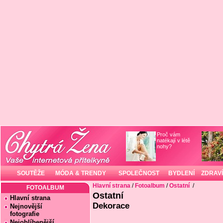
Proč vám
natékají v létě
nohy?
SOUTĚŽE
MÓDA & TRENDY
SPOLEČNOST
BYDLENÍ
ZDRAVÍ
Hlavní strana
/
Fotoalbum
/
Ostatní
/
FOTOALBUM
Ostatní
Hlavní strana
Dekorace
Nejnovější
fotografie
Nejoblíbenější