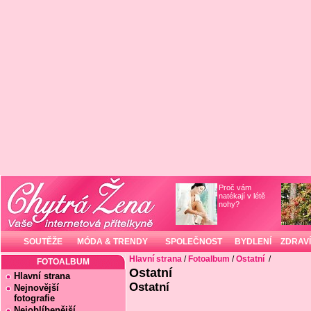
Proč vám
natékají v létě
nohy?
SOUTĚŽE
MÓDA & TRENDY
SPOLEČNOST
BYDLENÍ
ZDRAVÍ
Hlavní strana
/
Fotoalbum
/
Ostatní
/
FOTOALBUM
Ostatní
Hlavní strana
Ostatní
Nejnovější
fotografie
Nejoblíbenější