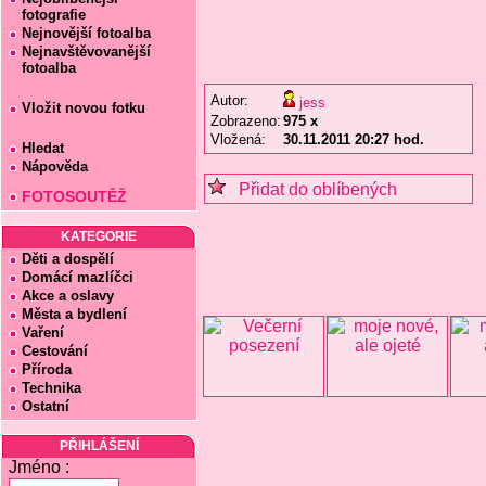
fotografie
Nejnovější fotoalba
Nejnavštěvovanější
fotoalba
Autor:
jess
Vložit novou fotku
Zobrazeno:
975 x
Vložená:
30.11.2011 20:27 hod.
Hledat
Nápověda
Přidat do oblíbených
FOTOSOUTĚŽ
KATEGORIE
Děti a dospělí
Domácí mazlíčci
Akce a oslavy
Města a bydlení
Vaření
Cestování
Příroda
Technika
Ostatní
PŘIHLÁŠENÍ
Jméno :