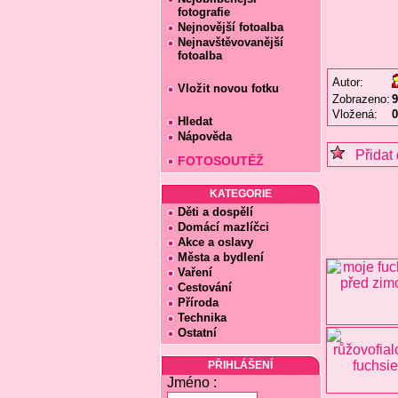
fotografie
Nejnovější fotoalba
Nejnavštěvovanější
fotoalba
Autor:
Vložit novou fotku
Zobrazeno:
9
Vložená:
0
Hledat
Nápověda
Přidat 
FOTOSOUTĚŽ
KATEGORIE
Děti a dospělí
Domácí mazlíčci
Akce a oslavy
Města a bydlení
Vaření
Cestování
Příroda
Technika
Ostatní
PŘIHLÁŠENÍ
Jméno :