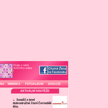
Hrajte s námi
SUDOKU online
!
INA
MIMINKA
FOTOALBUM
DISKUZE
AKTUÁLNÍ SOUTĚŽE
Soutěž o letní
dobrodružné čtení Černobílé
léto.