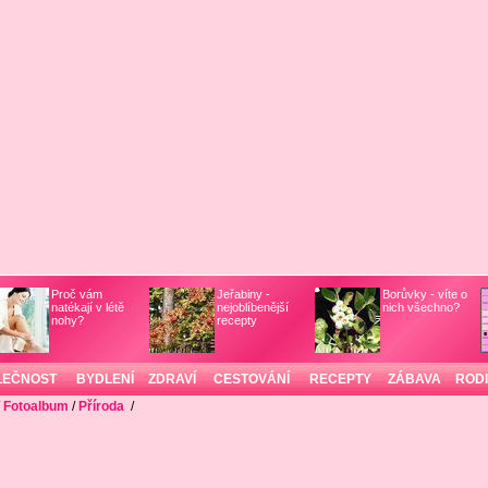
Proč vám
Jeřabiny -
Borůvky - víte o
natékají v létě
nejoblíbenější
nich všechno?
nohy?
recepty
LEČNOST
BYDLENÍ
ZDRAVÍ
CESTOVÁNÍ
RECEPTY
ZÁBAVA
ROD
/
Fotoalbum
/
Příroda
/