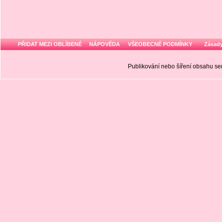
PŘIDAT MEZI OBLÍBENÉ
NÁPOVĚDA
VŠEOBECNÉ PODMÍNKY
Zásady
Publikování nebo šíření obsahu 