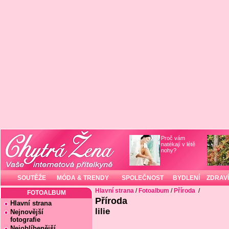
Proč vám
natékají v létě
nohy?
SOUTĚŽE
MÓDA & TRENDY
SPOLEČNOST
BYDLENÍ
ZDRAVÍ
Hlavní strana
/
Fotoalbum
/
Příroda
/
FOTOALBUM
Příroda
Hlavní strana
lilie
Nejnovější
fotografie
Nejoblíbenější