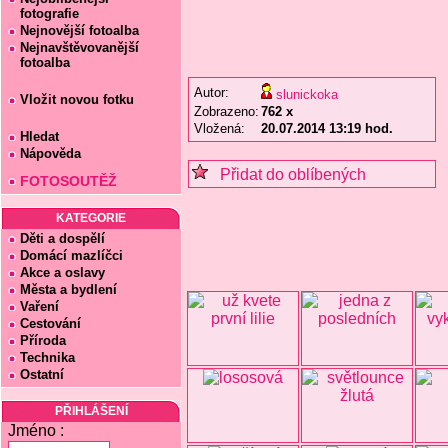
fotografie
Nejnovější fotoalba
Nejnavštěvovanější
fotoalba
Autor:
slunickoka
Vložit novou fotku
Zobrazeno:
762 x
Vložená:
20.07.2014 13:19 hod.
Hledat
Nápověda
Přidat do oblíbených
FOTOSOUTĚŽ
KATEGORIE
Děti a dospělí
Domácí mazlíčci
Akce a oslavy
Města a bydlení
Vaření
Cestování
Příroda
Technika
Ostatní
PŘIHLÁŠENÍ
Jméno :