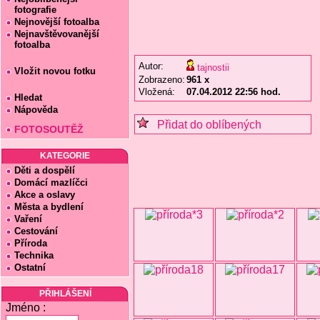
fotografie
Nejnovější fotoalba
Nejnavštěvovanější
fotoalba
Autor:
tajnostii
Vložit novou fotku
Zobrazeno:
961 x
Vložená:
07.04.2012 22:56 hod.
Hledat
Nápověda
Přidat do oblíbených
FOTOSOUTĚŽ
KATEGORIE
Děti a dospělí
Domácí mazlíčci
Akce a oslavy
Města a bydlení
Vaření
Cestování
Příroda
Technika
Ostatní
PŘIHLÁŠENÍ
Jméno :