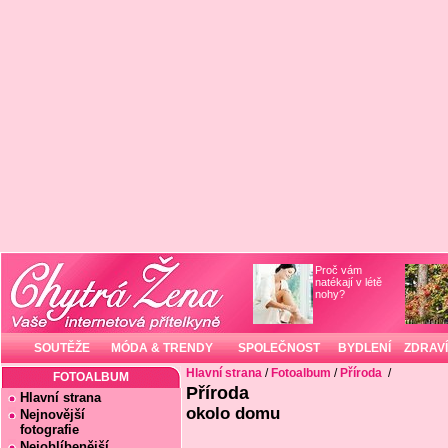
Proč vám
natékají v létě
nohy?
SOUTĚŽE
MÓDA & TRENDY
SPOLEČNOST
BYDLENÍ
ZDRAVÍ
Hlavní strana
/
Fotoalbum
/
Příroda
/
FOTOALBUM
Příroda
Hlavní strana
okolo domu
Nejnovější
fotografie
Nejoblíbenější