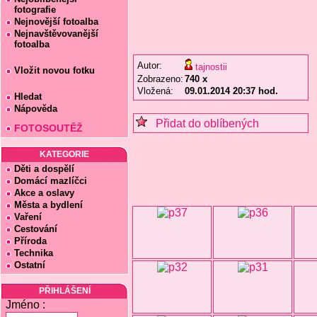
fotografie
Nejnovější fotoalba
Nejnavštěvovanější
fotoalba
Autor:
tajnostii
Vložit novou fotku
Zobrazeno:
740 x
Vložená:
09.01.2014 20:37 hod.
Hledat
Nápověda
Přidat do oblíbených
FOTOSOUTĚŽ
KATEGORIE
Děti a dospělí
Domácí mazlíčci
Akce a oslavy
Města a bydlení
Vaření
Cestování
Příroda
Technika
Ostatní
PŘIHLÁŠENÍ
Jméno :