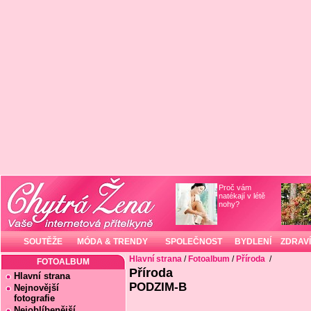
Proč vám
natékají v létě
nohy?
SOUTĚŽE
MÓDA & TRENDY
SPOLEČNOST
BYDLENÍ
ZDRAVÍ
Hlavní strana
/
Fotoalbum
/
Příroda
/
FOTOALBUM
Příroda
Hlavní strana
PODZIM-B
Nejnovější
fotografie
Nejoblíbenější