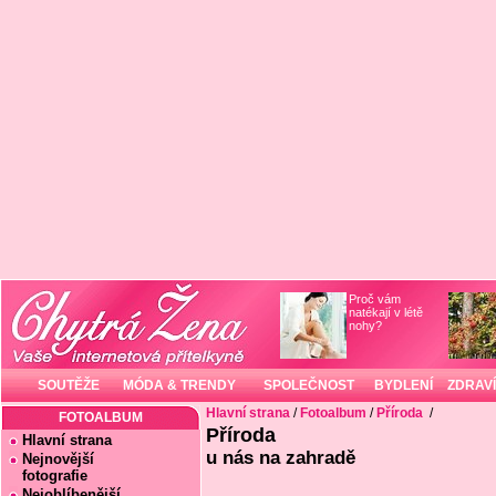
Proč vám
natékají v létě
nohy?
SOUTĚŽE
MÓDA & TRENDY
SPOLEČNOST
BYDLENÍ
ZDRAVÍ
Hlavní strana
/
Fotoalbum
/
Příroda
/
FOTOALBUM
Příroda
Hlavní strana
u nás na zahradě
Nejnovější
fotografie
Nejoblíbenější