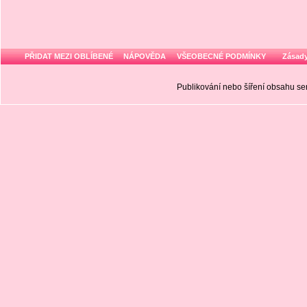
PŘIDAT MEZI OBLÍBENÉ
NÁPOVĚDA
VŠEOBECNÉ PODMÍNKY
Zásady
Publikování nebo šíření obsahu 