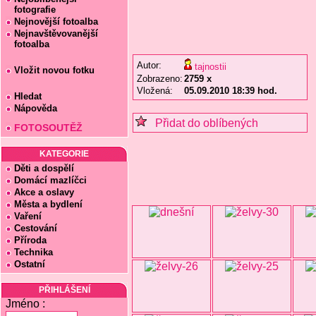
fotografie
Nejnovější fotoalba
Nejnavštěvovanější
fotoalba
Autor:
tajnostii
Vložit novou fotku
Zobrazeno:
2759 x
Vložená:
05.09.2010 18:39 hod.
Hledat
Nápověda
Přidat do oblíbených
FOTOSOUTĚŽ
KATEGORIE
Děti a dospělí
Domácí mazlíčci
Akce a oslavy
Města a bydlení
Vaření
Cestování
Příroda
Technika
Ostatní
PŘIHLÁŠENÍ
Jméno :