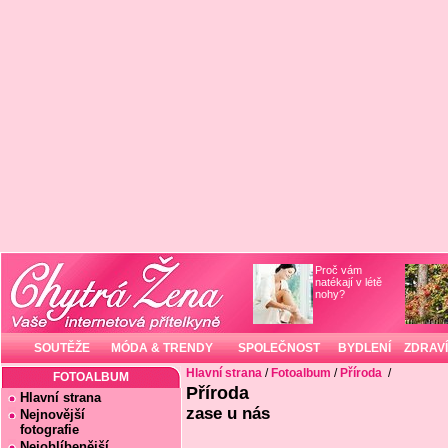
Proč vám
natékají v létě
nohy?
SOUTĚŽE
MÓDA & TRENDY
SPOLEČNOST
BYDLENÍ
ZDRAVÍ
Hlavní strana
/
Fotoalbum
/
Příroda
/
FOTOALBUM
Příroda
Hlavní strana
zase u nás
Nejnovější
fotografie
Nejoblíbenější