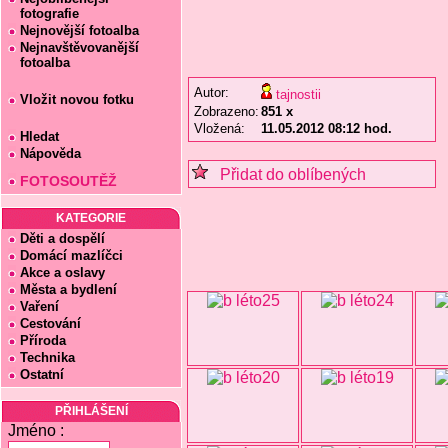
fotografie
Nejnovější fotoalba
Nejnavštěvovanější
fotoalba
Autor:
tajnostii
Vložit novou fotku
Zobrazeno:
851 x
Vložená:
11.05.2012 08:12 hod.
Hledat
Nápověda
Přidat do oblíbených
FOTOSOUTĚŽ
KATEGORIE
Děti a dospělí
Domácí mazlíčci
Akce a oslavy
Města a bydlení
Vaření
Cestování
Příroda
Technika
Ostatní
PŘIHLÁŠENÍ
Jméno :