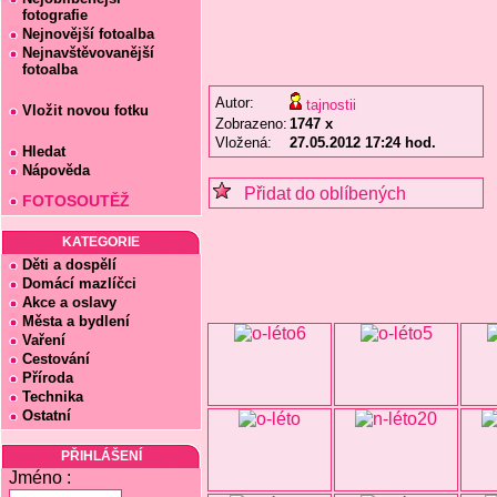
fotografie
Nejnovější fotoalba
Nejnavštěvovanější
fotoalba
Autor:
tajnostii
Vložit novou fotku
Zobrazeno:
1747 x
Vložená:
27.05.2012 17:24 hod.
Hledat
Nápověda
Přidat do oblíbených
FOTOSOUTĚŽ
KATEGORIE
Děti a dospělí
Domácí mazlíčci
Akce a oslavy
Města a bydlení
Vaření
Cestování
Příroda
Technika
Ostatní
PŘIHLÁŠENÍ
Jméno :