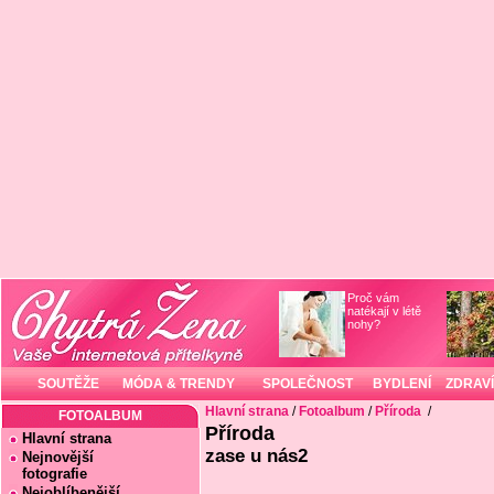
Proč vám
natékají v létě
nohy?
SOUTĚŽE
MÓDA & TRENDY
SPOLEČNOST
BYDLENÍ
ZDRAVÍ
Hlavní strana
/
Fotoalbum
/
Příroda
/
FOTOALBUM
Příroda
Hlavní strana
zase u nás2
Nejnovější
fotografie
Nejoblíbenější