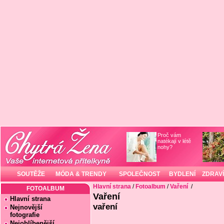
Proč vám
natékají v létě
nohy?
SOUTĚŽE
MÓDA & TRENDY
SPOLEČNOST
BYDLENÍ
ZDRAVÍ
Hlavní strana
/
Fotoalbum
/
Vaření
/
FOTOALBUM
Vaření
Hlavní strana
vaření
Nejnovější
fotografie
Nejoblíbenější