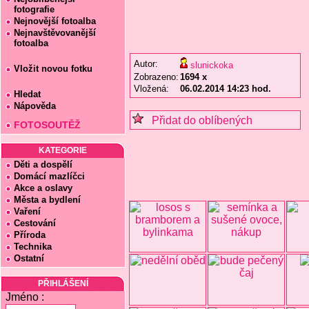
fotografie
Nejnovější fotoalba
Nejnavštěvovanější
fotoalba
Autor:
slunickoka
Vložit novou fotku
Zobrazeno:
1694 x
Vložená:
06.02.2014 14:23 hod.
Hledat
Nápověda
Přidat do oblíbených
FOTOSOUTĚŽ
KATEGORIE
Děti a dospělí
Domácí mazlíčci
Akce a oslavy
Města a bydlení
Vaření
Cestování
Příroda
Technika
Ostatní
PŘIHLÁŠENÍ
Jméno :