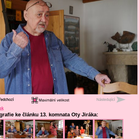
ek
grafie ke článku 13. komnata Oty Jiráka: