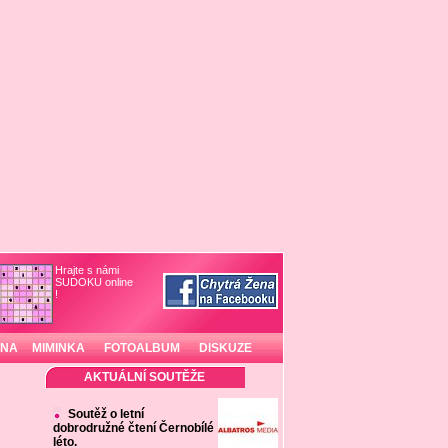
Hrajte s námi
SUDOKU online
!
INA
MIMINKA
FOTOALBUM
DISKUZE
AKTUÁLNÍ SOUTĚŽE
Soutěž o letní
dobrodružné čtení Černobílé
léto.