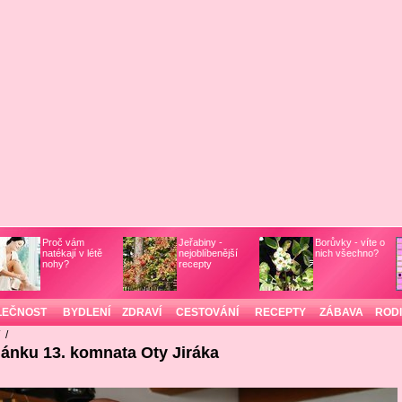
Proč vám
Jeřabiny -
Borůvky - víte o
natékají v létě
nejoblíbenější
nich všechno?
nohy?
recepty
LEČNOST
BYDLENÍ
ZDRAVÍ
CESTOVÁNÍ
RECEPTY
ZÁBAVA
ROD
/
/
lánku 13. komnata Oty Jiráka