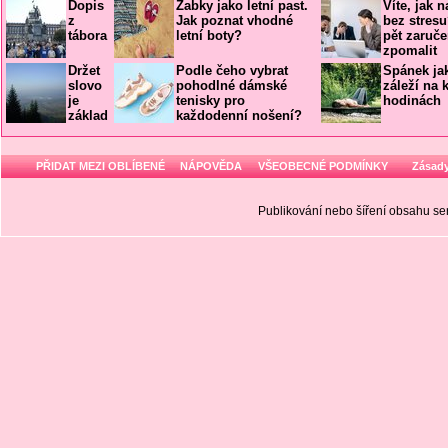
Dopis
Žabky jako letní past.
Víte, jak 
z
Jak poznat vhodné
bez stres
tábora
letní boty?
pět zaruče
zpomalit
Držet
Podle čeho vybrat
Spánek jak
slovo
pohodlné dámské
záleží na 
je
tenisky pro
hodinách
základ
každodenní nošení?
PŘIDAT MEZI OBLÍBENÉ
NÁPOVĚDA
VŠEOBECNÉ PODMÍNKY
Zásady
Publikování nebo šíření obsahu 