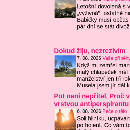
Letošní dovolená s 
„výživná“, ostatně ni
Babičky musí občas 
pár dní se stát div
Dokud žiju, nezrezivím
7. 08. 2026
Vaše příběh
Když mi zemřel manž
malý chlapeček měl 
manželství jen tři ro
Musela jsem jít dál 
Pot není nepřítel. Proč v
vrstvou antiperspirantu
6. 08. 2026
Péče o tělo
Soli hliníku, ucpává
po holení. Co vám t