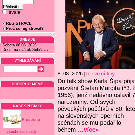
trvale
REGISTRACE
Proč se registrovat?
DNES JE
Sobota 08.08. 2026
Dnes má svátek Soběslav
VYHLEDÁVÁNÍ
8. 08. 2026 |
Televizní tipy
Do talk show Karla Šípa přija
DOPORUČUJEME
pozvání Štefan Margita (*3. 
1956), jenž nedávno oslavil 
narozeniny. Od svých
NAŠE SPECIÁLY
pěveckých počátků v 80. let
na slovenských operních
Prostřeno
scénách se mu podařilo
během
…více»
všechny speciály