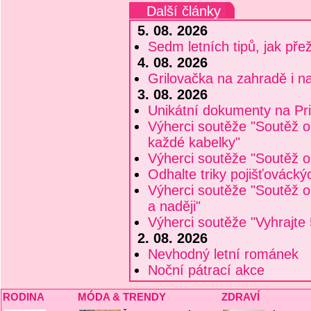
Další články
5. 08. 2026
Sedm letních tipů, jak pře
4. 08. 2026
Grilovačka na zahradě i na
3. 08. 2026
Unikátní dokumenty na P
Výherci soutěže "Soutěž 
každé kabelky"
Výherci soutěže "Soutěž o
Odhalte triky pojišťováck
Výherci soutěže "Soutěž o
a naději"
Výherci soutěže "Vyhrajt
2. 08. 2026
Nevhodný letní románek
Noční pátrací akce
RODINA
MÓDA & TRENDY
ZDRAVÍ