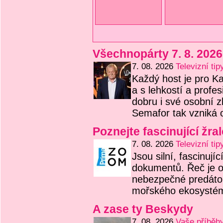
Všechnopárty 7. 8. 2026
7. 08. 2026
Televizní tip
Každý host je pro Kar
a s lehkostí a profe
dobru i své osobní zk
Semafor tak vzniká 
Poznejte fascinující žr
7. 08. 2026
Televizní tip
Jsou silní, fascinujíc
dokumentů. Řeč je o 
nebezpečné predátory
mořského ekosysté
A zase ty Beskydy
7. 08. 2026
Vaše příběh