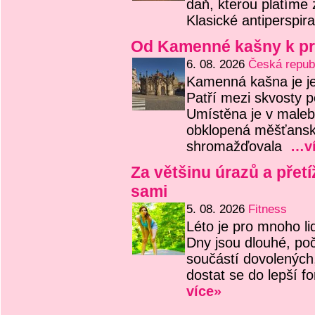
daň, kterou platíme 
Klasické antiperspir
Od Kamenné kašny k pr
6. 08. 2026
Česká repub
Kamenná kašna je j
Patří mezi skvosty p
Umístěna je v maleb
obklopená měšťansk
shromažďovala
…ví
Za většinu úrazů a přetí
sami
5. 08. 2026
Fitness
Léto je pro mnoho li
Dny jsou dlouhé, po
součástí dovolených
dostat se do lepší 
více»