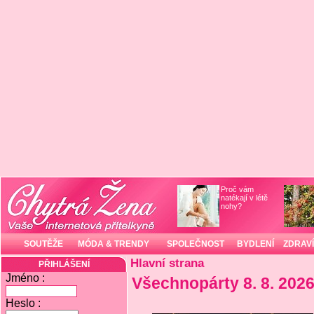
Proč vám
natékají v létě
nohy?
SOUTĚŽE
MÓDA & TRENDY
SPOLEČNOST
BYDLENÍ
ZDRAVÍ
Hlavní strana
PŘIHLÁŠENÍ
Jméno :
Všechnopárty 8. 8. 202
Heslo :