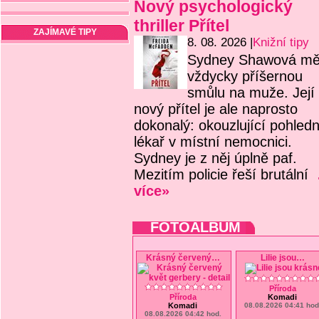
Nový psychologický
thriller Přítel
ZAJÍMAVÉ TIPY
8. 08. 2026 |
Knižní tipy
Sydney Shawová mě
vždycky příšernou
smůlu na muže. Její
nový přítel je ale naprosto
dokonalý: okouzlující pohled
lékař v místní nemocnici.
Sydney je z něj úplně paf.
Mezitím policie řeší brutální
více»
FOTOALBUM
Krásný červený
…
Lilie jsou
…
Příroda
Příroda
Komadi
Komadi
08.08.2026 04:41 ho
08.08.2026 04:42 hod.