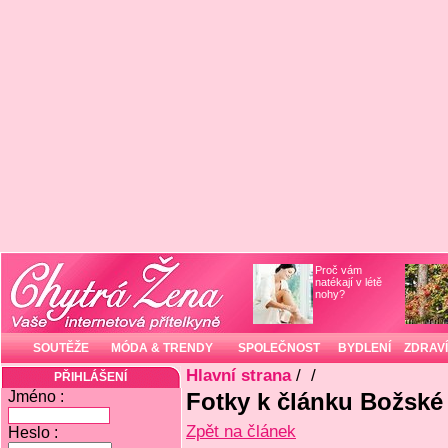
Proč vám
natékají v létě
nohy?
SOUTĚŽE
MÓDA & TRENDY
SPOLEČNOST
BYDLENÍ
ZDRAVÍ
Hlavní strana
/
/
PŘIHLÁŠENÍ
Jméno :
Fotky k článku Božské 
Zpět na článek
Heslo :