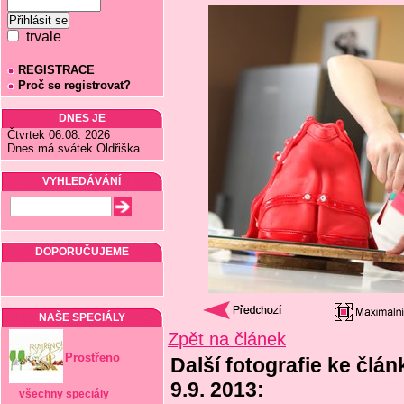
trvale
REGISTRACE
Proč se registrovat?
DNES JE
Čtvrtek 06.08. 2026
Dnes má svátek Oldřiška
VYHLEDÁVÁNÍ
DOPORUČUJEME
NAŠE SPECIÁLY
Zpět na článek
Prostřeno
Další fotografie ke člá
9.9. 2013:
všechny speciály