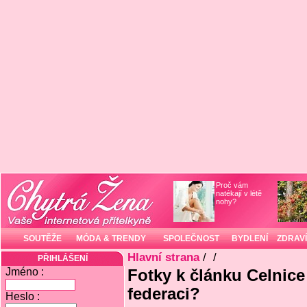
Proč vám
natékají v létě
nohy?
SOUTĚŽE
MÓDA & TRENDY
SPOLEČNOST
BYDLENÍ
ZDRAVÍ
Hlavní strana
/
/
PŘIHLÁŠENÍ
Jméno :
Fotky k článku Celnice 
federaci?
Heslo :