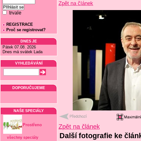
Zpět na článek
trvale
REGISTRACE
Proč se registrovat?
DNES JE
Pátek 07.08. 2026
Dnes má svátek Lada
VYHLEDÁVÁNÍ
DOPORUČUJEME
NAŠE SPECIÁLY
Prostřeno
Zpět na článek
Další fotografie ke člán
všechny speciály