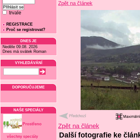
Zpět na článek
trvale
REGISTRACE
Proč se registrovat?
DNES JE
Neděle 09.08. 2026
Dnes má svátek Roman
VYHLEDÁVÁNÍ
DOPORUČUJEME
NAŠE SPECIÁLY
Prostřeno
Zpět na článek
Další fotografie ke člá
všechny speciály