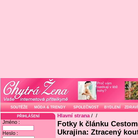
Proč vám
natékají v létě
nohy?
SOUTĚŽE
MÓDA & TRENDY
SPOLEČNOST
BYDLENÍ
ZDRAVÍ
Hlavní strana
/
/
PŘIHLÁŠENÍ
Jméno :
Fotky k článku Cestom
Ukrajina: Ztracený kou
Heslo :