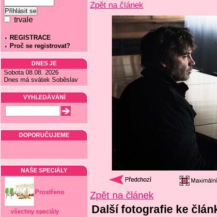
Zpět na článek
trvale
REGISTRACE
Proč se registrovat?
DNES JE
Sobota 08.08. 2026
Dnes má svátek Soběslav
VYHLEDÁVÁNÍ
DOPORUČUJEME
NAŠE SPECIÁLY
Prostřeno
Zpět na článek
Další fotografie ke člán
všechny speciály