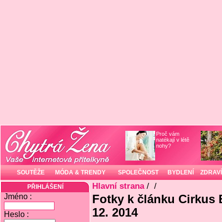
Proč vám
natékají v létě
nohy?
SOUTĚŽE
MÓDA & TRENDY
SPOLEČNOST
BYDLENÍ
ZDRAVÍ
Hlavní strana
/
/
PŘIHLÁŠENÍ
Jméno :
Fotky k článku Cirkus B
12. 2014
Heslo :