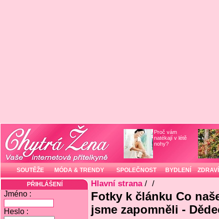
Proč vám
natékají v létě
nohy?
SOUTĚŽE
MÓDA & TRENDY
SPOLEČNOST
BYDLENÍ
ZDRAVÍ
Hlavní strana
/
/
PŘIHLÁŠENÍ
Jméno :
Fotky k článku Co naš
jsme zapomněli - Děd
Heslo :