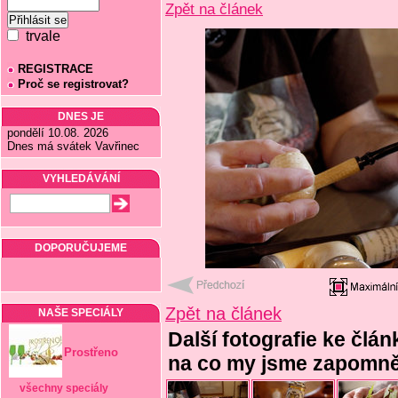
Zpět na článek
trvale
REGISTRACE
Proč se registrovat?
DNES JE
pondělí 10.08. 2026
Dnes má svátek Vavřinec
VYHLEDÁVÁNÍ
DOPORUČUJEME
Zpět na článek
NAŠE SPECIÁLY
Další fotografie ke člá
Prostřeno
na co my jsme zapomně
všechny speciály