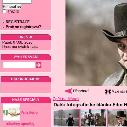
trvale
REGISTRACE
Proč se registrovat?
DNES JE
Pátek 07.08. 2026
Dnes má svátek Lada
VYHLEDÁVÁNÍ
DOPORUČUJEME
Zpět na článek
NAŠE SPECIÁLY
Další fotografie ke článku Film 
Prostřeno
všechny speciály