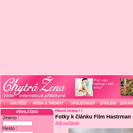
Proč vám
natékají v létě
nohy?
SOUTĚŽE
MÓDA & TRENDY
SPOLEČNOST
BYDLENÍ
ZDRAVÍ
Hlavní strana
/
/
PŘIHLÁŠENÍ
Fotky k článku Film Hastrman
Jméno :
Zpět na článek
Heslo :