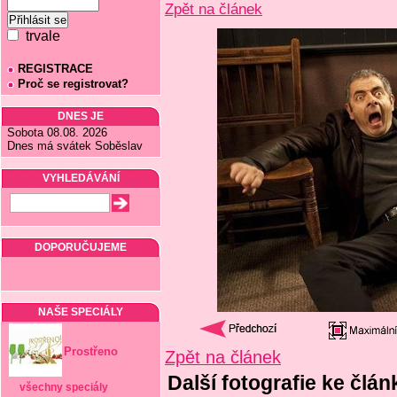
Zpět na článek
trvale
REGISTRACE
Proč se registrovat?
DNES JE
Sobota 08.08. 2026
Dnes má svátek Soběslav
VYHLEDÁVÁNÍ
DOPORUČUJEME
NAŠE SPECIÁLY
Prostřeno
Zpět na článek
Další fotografie ke člá
všechny speciály