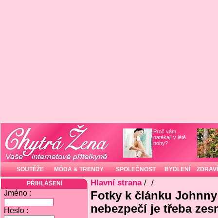
Proč vám
natékají v létě
nohy?
SOUTĚŽE
MÓDA & TRENDY
SPOLEČNOST
BYDLENÍ
ZDRAVÍ
Hlavní strana
/
/
PŘIHLÁŠENÍ
Jméno :
Fotky k článku Johnny 
nebezpečí je třeba zes
Heslo :