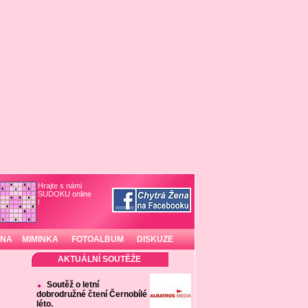
Hrajte s námi
SUDOKU online
!
INA
MIMINKA
FOTOALBUM
DISKUZE
AKTUÁLNÍ SOUTĚŽE
Soutěž o letní
dobrodružné čtení Černobílé
léto.