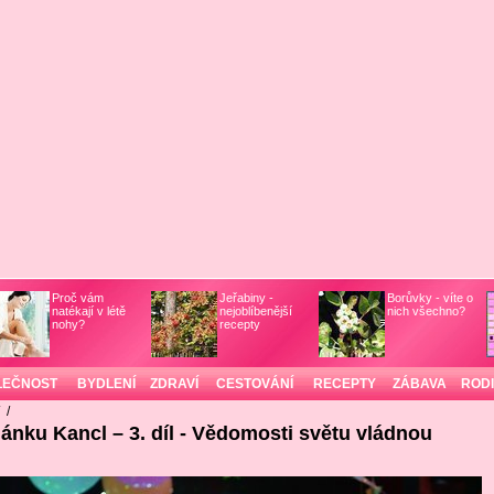
Proč vám
Jeřabiny -
Borůvky - víte o
natékají v létě
nejoblíbenější
nich všechno?
nohy?
recepty
LEČNOST
BYDLENÍ
ZDRAVÍ
CESTOVÁNÍ
RECEPTY
ZÁBAVA
ROD
/
/
lánku Kancl – 3. díl - Vědomosti světu vládnou