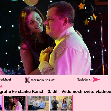
ek
grafie ke článku Kancl – 3. díl - Vědomosti světu vládnou