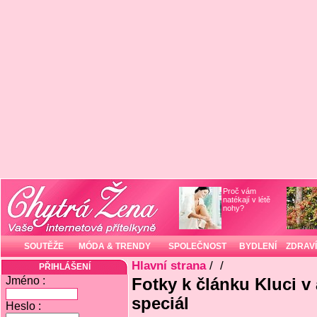
Proč vám
natékají v létě
nohy?
SOUTĚŽE
MÓDA & TRENDY
SPOLEČNOST
BYDLENÍ
ZDRAVÍ
Hlavní strana
/
/
PŘIHLÁŠENÍ
Jméno :
Fotky k článku Kluci v a
speciál
Heslo :