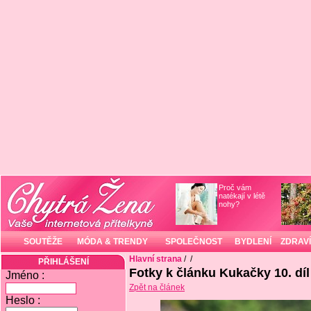
Proč vám
natékají v létě
nohy?
SOUTĚŽE
MÓDA & TRENDY
SPOLEČNOST
BYDLENÍ
ZDRAVÍ
Hlavní strana
/
/
PŘIHLÁŠENÍ
Fotky k článku Kukačky 10. díl
Jméno :
Zpět na článek
Heslo :