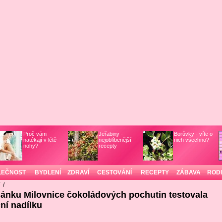
Proč vám
Jeřabiny -
Borůvky - víte o
natékají v létě
nejoblíbenější
nich všechno?
nohy?
recepty
LEČNOST
BYDLENÍ
ZDRAVÍ
CESTOVÁNÍ
RECEPTY
ZÁBAVA
ROD
/
/
lánku Milovnice čokoládových pochutin testovala
ní nadílku