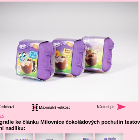
ek
ografie ke článku Milovnice čokoládových pochutin testov
ní nadílku: