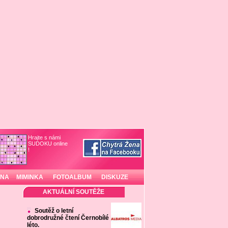
Hrajte s námi
SUDOKU online
!
INA
MIMINKA
FOTOALBUM
DISKUZE
AKTUÁLNÍ SOUTĚŽE
Soutěž o letní
dobrodružné čtení Černobílé
léto.