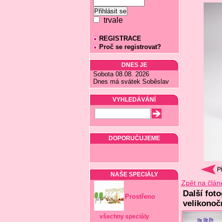
trvale
REGISTRACE
Proč se registrovat?
DNES JE
Sobota 08.08. 2026
Dnes má svátek Soběslav
VYHLEDÁVÁNÍ
DOPORUČUJEME
NAŠE SPECIÁLY
Zpět na člán
Další fot
Prostřeno
velikonoč
všechny speciály