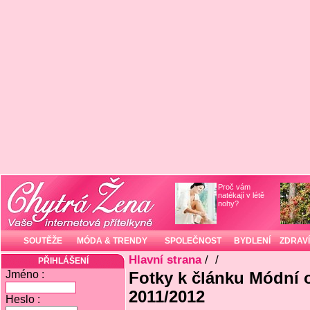
Proč vám
natékají v létě
nohy?
SOUTĚŽE
MÓDA & TRENDY
SPOLEČNOST
BYDLENÍ
ZDRAVÍ
Hlavní strana
/
/
PŘIHLÁŠENÍ
Jméno :
Fotky k článku Módní 
2011/2012
Heslo :