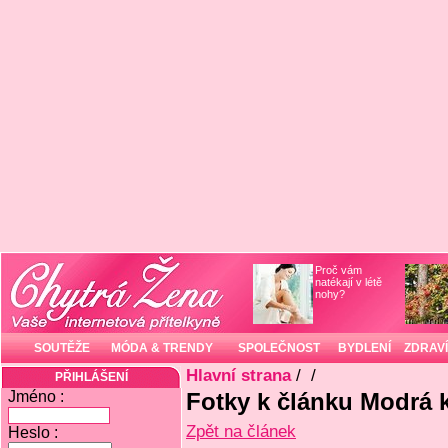
Proč vám
natékají v létě
nohy?
SOUTĚŽE
MÓDA & TRENDY
SPOLEČNOST
BYDLENÍ
ZDRAVÍ
Hlavní strana
/
/
PŘIHLÁŠENÍ
Jméno :
Fotky k článku Modrá kr
Zpět na článek
Heslo :