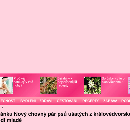
Proč vám
Jeřabiny -
Borůvky - víte o
natékají v létě
nejoblíbenější
nich všechno?
nohy?
recepty
LEČNOST
BYDLENÍ
ZDRAVÍ
CESTOVÁNÍ
RECEPTY
ZÁBAVA
ROD
/
/
lánku Nový chovný pár psů ušatých z královédvorsk
dl mladé