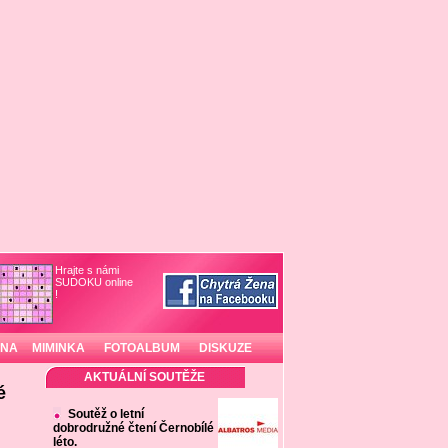
Hrajte s námi
SUDOKU online
!
INA
MIMINKA
FOTOALBUM
DISKUZE
AKTUÁLNÍ SOUTĚŽE
é
Soutěž o letní
dobrodružné čtení Černobílé
léto.