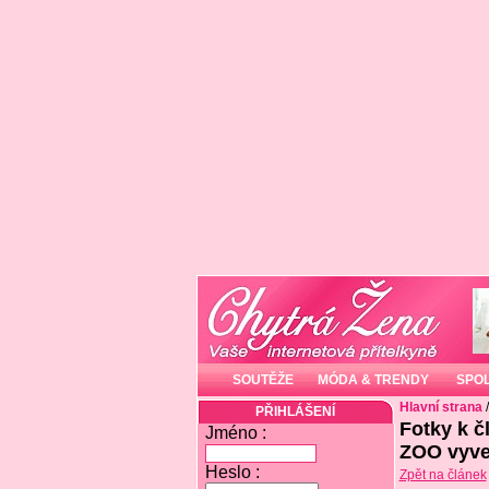
SOUTĚŽE
MÓDA & TRENDY
SPO
Hlavní strana
PŘIHLÁŠENÍ
Fotky k č
Jméno :
ZOO vyve
Heslo :
Zpět na článek