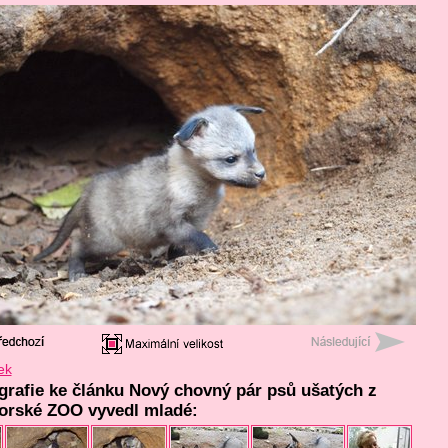
ek
ografie ke článku Nový chovný pár psů ušatých z
orské ZOO vyvedl mladé: