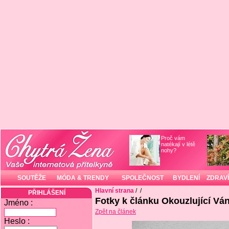
Proč vám
natékají v létě
nohy?
SOUTĚŽE
MÓDA & TRENDY
SPOLEČNOST
BYDLENÍ
ZDRAVÍ
Hlavní strana
/
/
PŘIHLÁŠENÍ
Fotky k článku Okouzlující V
Jméno :
Zpět na článek
Heslo :