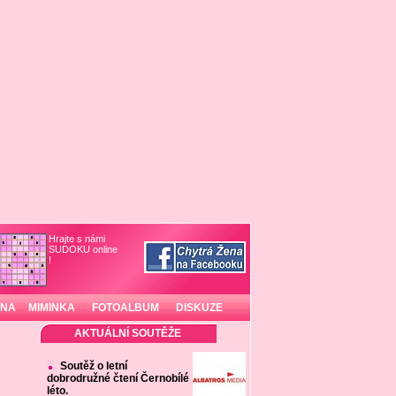
Hrajte s námi
SUDOKU online
!
INA
MIMINKA
FOTOALBUM
DISKUZE
AKTUÁLNÍ SOUTĚŽE
Soutěž o letní
dobrodružné čtení Černobílé
léto.