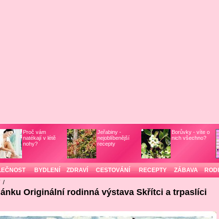
Proč vám
Jeřabiny -
Borůvky - víte o
natékají v létě
nejoblíbenější
nich všechno?
nohy?
recepty
LEČNOST
BYDLENÍ
ZDRAVÍ
CESTOVÁNÍ
RECEPTY
ZÁBAVA
ROD
/
/
lánku Originální rodinná výstava Skřítci a trpaslíci