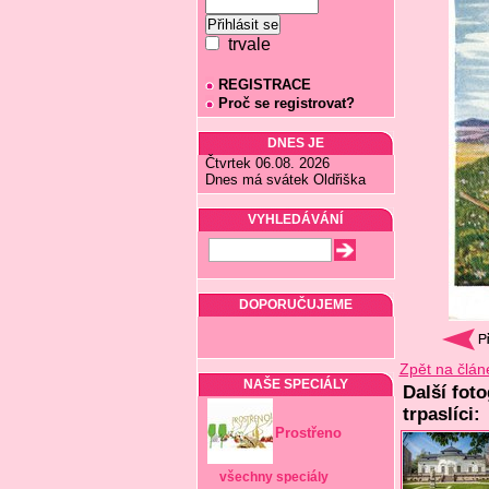
trvale
REGISTRACE
Proč se registrovat?
DNES JE
Čtvrtek 06.08. 2026
Dnes má svátek Oldřiška
VYHLEDÁVÁNÍ
DOPORUČUJEME
Zpět na člán
NAŠE SPECIÁLY
Další foto
trpaslíci:
Prostřeno
všechny speciály