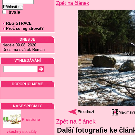
Zpět na článek
trvale
REGISTRACE
Proč se registrovat?
DNES JE
Neděle 09.08. 2026
Dnes má svátek Roman
VYHLEDÁVÁNÍ
DOPORUČUJEME
NAŠE SPECIÁLY
Prostřeno
Zpět na článek
Další fotografie ke člá
všechny speciály