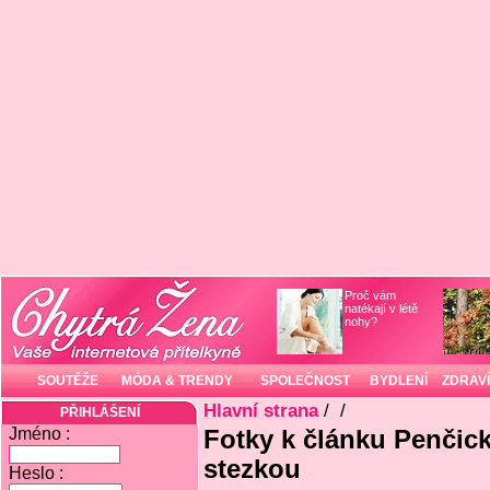
Proč vám
natékají v létě
nohy?
SOUTĚŽE
MÓDA & TRENDY
SPOLEČNOST
BYDLENÍ
ZDRAVÍ
Hlavní strana
/
/
PŘIHLÁŠENÍ
Jméno :
Fotky k článku Penčick
stezkou
Heslo :