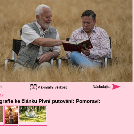
ek
ografie ke článku Pivní putování: Pomoraví: