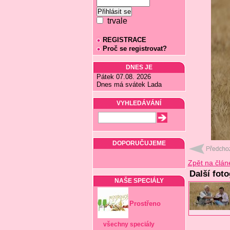
trvale
REGISTRACE
Proč se registrovat?
DNES JE
Pátek 07.08. 2026
Dnes má svátek Lada
VYHLEDÁVÁNÍ
DOPORUČUJEME
Zpět na člán
Další fot
NAŠE SPECIÁLY
Prostřeno
všechny speciály