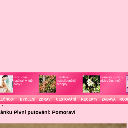
Proč vám
Jeřabiny -
Borůvky - víte o
natékají v létě
nejoblíbenější
nich všechno?
nohy?
recepty
LEČNOST
BYDLENÍ
ZDRAVÍ
CESTOVÁNÍ
RECEPTY
ZÁBAVA
ROD
/
/
lánku Pivní putování: Pomoraví