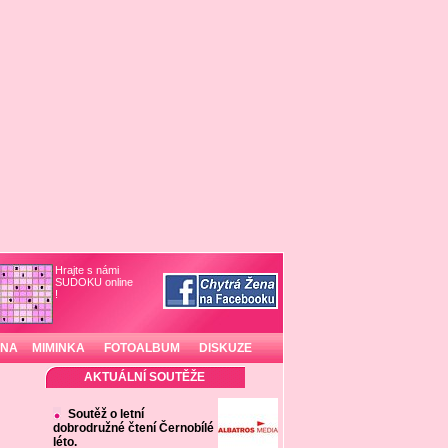
Hrajte s námi
SUDOKU online
!
INA
MIMINKA
FOTOALBUM
DISKUZE
AKTUÁLNÍ SOUTĚŽE
Soutěž o letní
dobrodružné čtení Černobílé
léto.