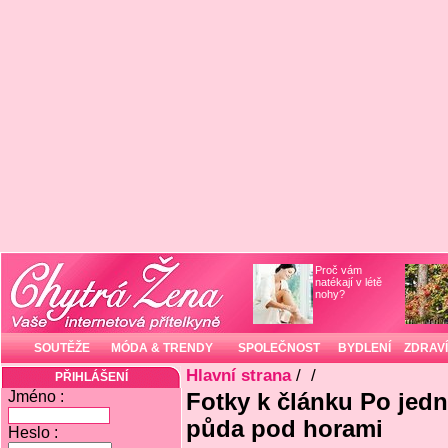
Proč vám
natékají v létě
nohy?
SOUTĚŽE
MÓDA & TRENDY
SPOLEČNOST
BYDLENÍ
ZDRAVÍ
Hlavní strana
/
/
PŘIHLÁŠENÍ
Jméno :
Fotky k článku Po jedn
půda pod horami
Heslo :