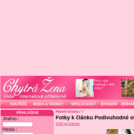
Proč vám
natékají v létě
nohy?
SOUTĚŽE
MÓDA & TRENDY
SPOLEČNOST
BYDLENÍ
ZDRAVÍ
Hlavní strana
/
/
PŘIHLÁŠENÍ
Fotky k článku Podivuhodné 
Jméno :
Zpět na článek
Heslo :