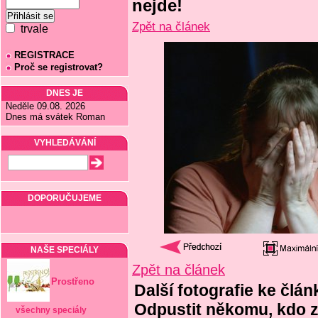
nejde!
Zpět na článek
trvale
REGISTRACE
Proč se registrovat?
DNES JE
Neděle 09.08. 2026
Dnes má svátek Roman
VYHLEDÁVÁNÍ
DOPORUČUJEME
NAŠE SPECIÁLY
Zpět na článek
Prostřeno
Další fotografie ke člá
Odpustit někomu, kdo z
všechny speciály