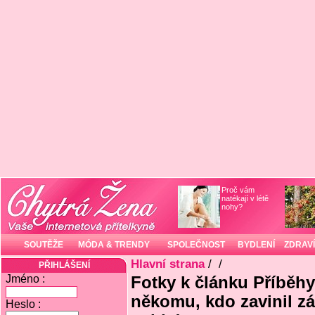
Proč vám
natékají v létě
nohy?
SOUTĚŽE
MÓDA & TRENDY
SPOLEČNOST
BYDLENÍ
ZDRAVÍ
Hlavní strana
/
/
PŘIHLÁŠENÍ
Jméno :
Fotky k článku Příběhy
někomu, kdo zavinil z
Heslo :