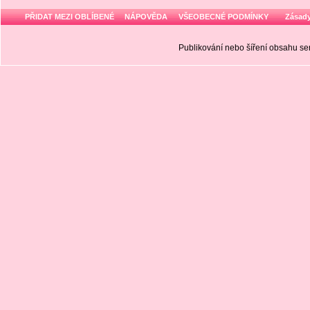
PŘIDAT MEZI OBLÍBENÉ
NÁPOVĚDA
VŠEOBECNÉ PODMÍNKY
Zásady
Publikování nebo šíření obsahu 