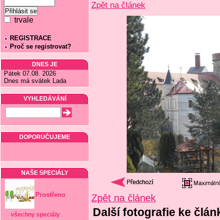
Zpět na článek
trvale
REGISTRACE
Proč se registrovat?
DNES JE
Pátek 07.08. 2026
Dnes má svátek Lada
VYHLEDÁVÁNÍ
DOPORUČUJEME
NAŠE SPECIÁLY
Prostřeno
Zpět na článek
Další fotografie ke člá
všechny speciály