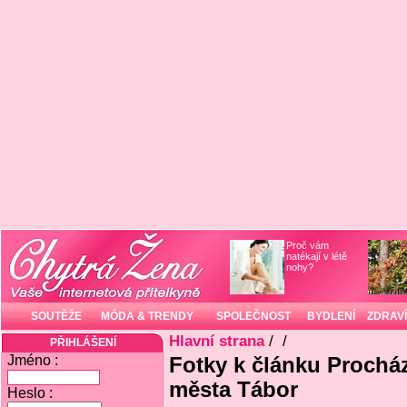
Proč vám
natékají v létě
nohy?
SOUTĚŽE
MÓDA & TRENDY
SPOLEČNOST
BYDLENÍ
ZDRAVÍ
Hlavní strana
/
/
PŘIHLÁŠENÍ
Jméno :
Fotky k článku Prochá
města Tábor
Heslo :