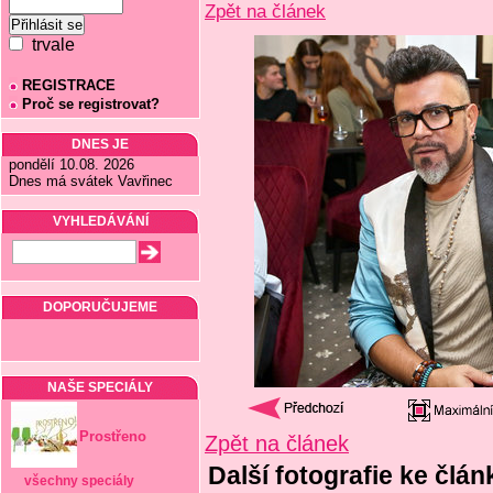
Zpět na článek
trvale
REGISTRACE
Proč se registrovat?
DNES JE
pondělí 10.08. 2026
Dnes má svátek Vavřinec
VYHLEDÁVÁNÍ
DOPORUČUJEME
NAŠE SPECIÁLY
Prostřeno
Zpět na článek
Další fotografie ke člá
všechny speciály