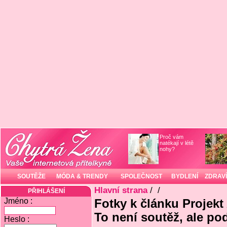
Proč vám
natékají v létě
nohy?
SOUTĚŽE
MÓDA & TRENDY
SPOLEČNOST
BYDLENÍ
ZDRAVÍ
Hlavní strana
/
/
PŘIHLÁŠENÍ
Jméno :
Fotky k článku Projekt
To není soutěž, ale po
Heslo :