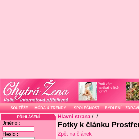
Proč vám
natékají v létě
nohy?
SOUTĚŽE
MÓDA & TRENDY
SPOLEČNOST
BYDLENÍ
ZDRAVÍ
Hlavní strana
/
/
PŘIHLÁŠENÍ
Jméno :
Fotky k článku Prostře
Zpět na článek
Heslo :