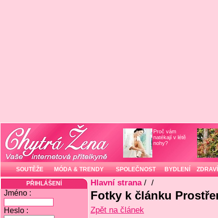
Proč vám
natékají v létě
nohy?
SOUTĚŽE
MÓDA & TRENDY
SPOLEČNOST
BYDLENÍ
ZDRAVÍ
Hlavní strana
/
/
PŘIHLÁŠENÍ
Jméno :
Fotky k článku Prostře
Zpět na článek
Heslo :