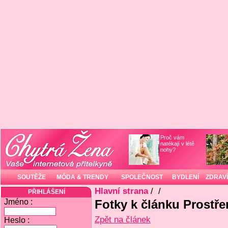
Proč vám
natékají v létě
nohy?
SOUTĚŽE
MÓDA & TRENDY
SPOLEČNOST
BYDLENÍ
ZDRAVÍ
Hlavní strana
/
/
PŘIHLÁŠENÍ
Jméno :
Fotky k článku Prostře
Zpět na článek
Heslo :