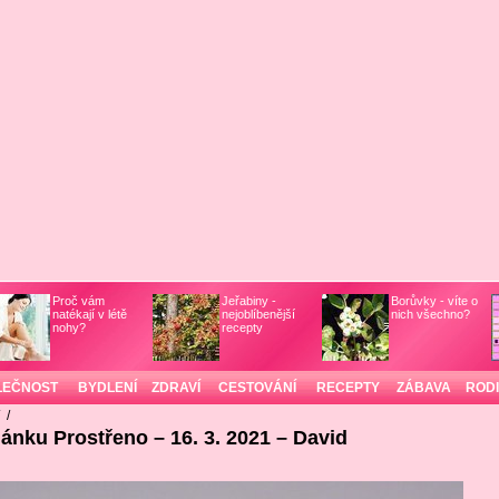
Proč vám
Jeřabiny -
Borůvky - víte o
natékají v létě
nejoblíbenější
nich všechno?
nohy?
recepty
LEČNOST
BYDLENÍ
ZDRAVÍ
CESTOVÁNÍ
RECEPTY
ZÁBAVA
ROD
/
/
lánku Prostřeno – 16. 3. 2021 – David