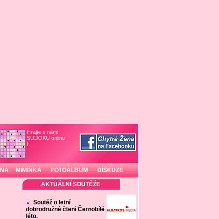
Hrajte s námi
SUDOKU online
!
INA
MIMINKA
FOTOALBUM
DISKUZE
AKTUÁLNÍ SOUTĚŽE
Soutěž o letní
dobrodružné čtení Černobílé
léto.