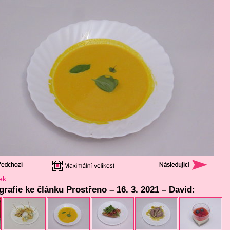
ek
grafie ke článku Prostřeno – 16. 3. 2021 – David: