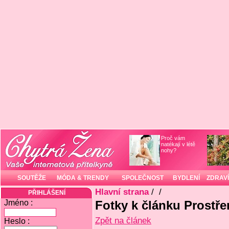
Proč vám
natékají v létě
nohy?
SOUTĚŽE
MÓDA & TRENDY
SPOLEČNOST
BYDLENÍ
ZDRAVÍ
Hlavní strana
/
/
PŘIHLÁŠENÍ
Jméno :
Fotky k článku Prostřen
Zpět na článek
Heslo :