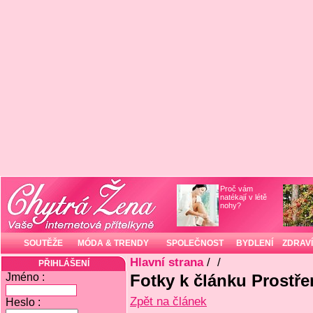
Proč vám
natékají v létě
nohy?
SOUTĚŽE
MÓDA & TRENDY
SPOLEČNOST
BYDLENÍ
ZDRAVÍ
Hlavní strana
/
/
PŘIHLÁŠENÍ
Jméno :
Fotky k článku Prostře
Zpět na článek
Heslo :