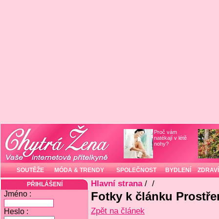
Proč vám
natékají v létě
nohy?
SOUTĚŽE
MÓDA & TRENDY
SPOLEČNOST
BYDLENÍ
ZDRAVÍ
Hlavní strana
/
/
PŘIHLÁŠENÍ
Jméno :
Fotky k článku Prostřen
Zpět na článek
Heslo :