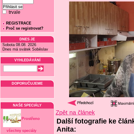
trvale
REGISTRACE
Proč se registrovat?
DNES JE
Sobota 08.08. 2026
Dnes má svátek Soběslav
VYHLEDÁVÁNÍ
DOPORUČUJEME
NAŠE SPECIÁLY
Zpět na článek
Prostřeno
Další fotografie ke člán
Anita:
všechny speciály