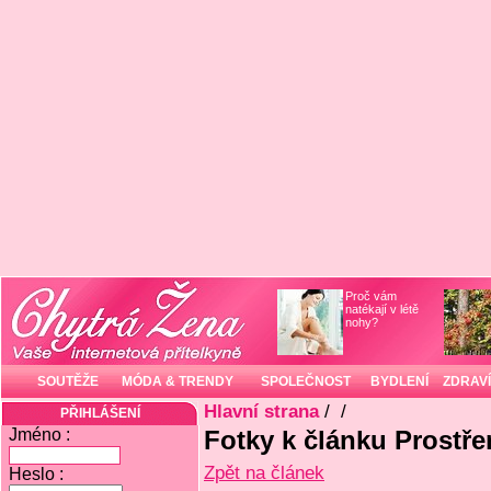
Proč vám
natékají v létě
nohy?
SOUTĚŽE
MÓDA & TRENDY
SPOLEČNOST
BYDLENÍ
ZDRAVÍ
Hlavní strana
/
/
PŘIHLÁŠENÍ
Jméno :
Fotky k článku Prostře
Zpět na článek
Heslo :