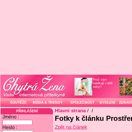
Proč vám
natékají v létě
nohy?
SOUTĚŽE
MÓDA & TRENDY
SPOLEČNOST
BYDLENÍ
ZDRAVÍ
Hlavní strana
/
/
PŘIHLÁŠENÍ
Jméno :
Fotky k článku Prostře
Zpět na článek
Heslo :