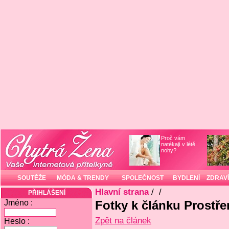
Proč vám
natékají v létě
nohy?
SOUTĚŽE
MÓDA & TRENDY
SPOLEČNOST
BYDLENÍ
ZDRAVÍ
Hlavní strana
/
/
PŘIHLÁŠENÍ
Jméno :
Fotky k článku Prostřen
Zpět na článek
Heslo :